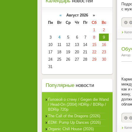
Календарь
новостей
Подро
с муж
«
Август 2026 »
Пн
Вт
Ср
Чт
Пт
Сб
Вс
1
2
Кате
3
4
5
6
7
8
9
10
11
12
13
14
15
16
Обуч
17
18
19
20
21
22
23
Автор:
24
25
26
27
28
29
30
31
Карме
между
Популярные
новости
как и
жену,
должн
Головой о стену / Gegen die Wand
облаж
/ Head-On (2004) HDRip / BDRip /
BDRip 720p
The Call of the Dragons (2026)
EDM: Pump Up Dances (2026)
Кате
Organic Chill House (2026)