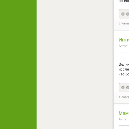
оргию
Кате
Инти
Автор:
Велик
иссле
что б
Кате
Мамо
Автор: