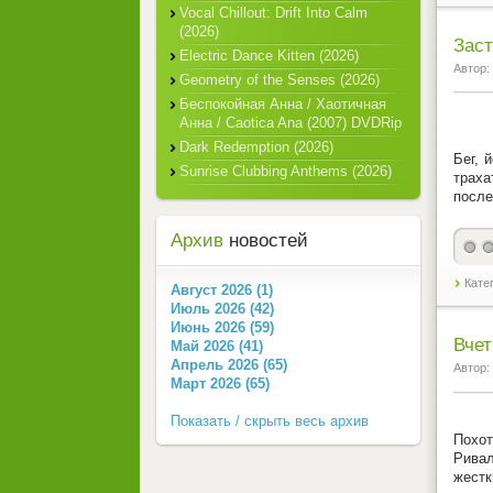
Vocal Chillout: Drift Into Calm
(2026)
Заст
Electric Dance Kitten (2026)
Автор:
Geometry of the Senses (2026)
Беспокойная Анна / Хаотичная
Анна / Caotica Ana (2007) DVDRip
Dark Redemption (2026)
Бег, 
Sunrise Clubbing Anthems (2026)
траха
после
Архив
новостей
Кате
Август 2026 (1)
Июль 2026 (42)
Июнь 2026 (59)
Вчет
Май 2026 (41)
Апрель 2026 (65)
Автор:
Март 2026 (65)
Показать / скрыть весь архив
Похот
Ривал
жестк