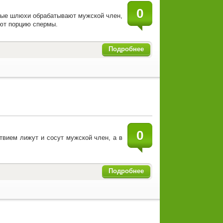
0
слые шлюхи обрабатывают мужской член,
ают порцию спермы.
Подробнее
)
0
твием лижут и сосут мужской член, а в
Подробнее