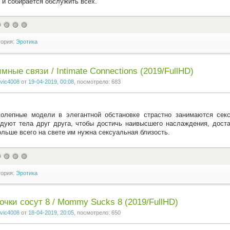
 и собирается обслужить всех.
гория:
Эротика
мные связи / Intimate Connections (2019/FullHD)
vic4008
от
19-04-2019, 00:08
, посмотрело: 683
олепные модели в элегантной обстановке страстно занимаются секс
дуют тела друг друга, чтобы достичь наивысшего наслаждения, дост
ольше всего на свете им нужна сексуальная близость.
гория:
Эротика
чки сосут 8 / Mommy Sucks 8 (2019/FullHD)
vic4008
от
18-04-2019, 20:05
, посмотрело: 650