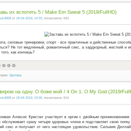
авь их вспотеть 5 / Make Em Sweat 5 (2019/FullHD)
vic4008
от
19-04-2019, 14:33
, посмотрело: 643
йога, силовые тренировки, спорт - все практичные и действенные спосо
ться? Не тот медленный, романтичный секс, а хардкорный, жесткий и и
 того, как кончишь?
гория:
Эротика
вером на одну. О боже мой / 4 On 1. O My God (2019/Ful
vic4008
от
19-04-2019, 10:00
, посмотрело: 614
ливая Алексис Кристал участвует в оргии с двойным проникновением
 обслуживает сразу четыре здоровых члена и подставляет свою попку
ий секс и получает от него настоящее удовольствие. Сильвия Деллай