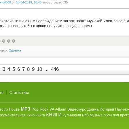
vic4008
от
18-04-2019, 18:46
, посмотрело: 635
охотливые шлюхи с наслаждением заглатывают мужской член во всю дл
делают все, чтобы в конце получить порцию спермы.
гория:
Эротика
2
3
4
5
6
7
8
9
10
...
446
те
Статистика
MP3
Pop
ectro
House
Rock
VA-Album
Видеокурс
Драма
История
Научно
книги
окументальная
кино
книга
кулинария
мп3
музыка
обои
поп
прог