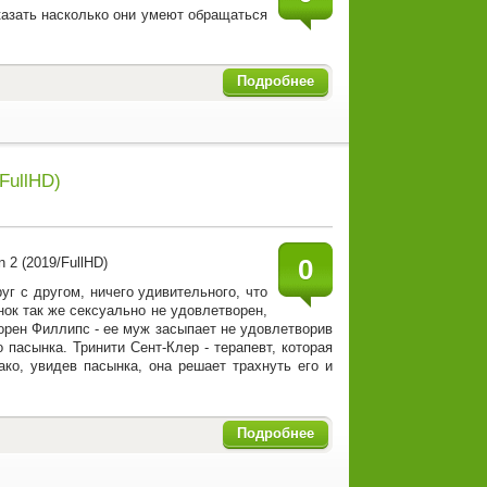
казать насколько они умеют обращаться
Подробнее
FullHD)
0
г с другом, ничего удивительного, что
нок так же сексуально не удовлетворен,
Лорен Филлипс - ее муж засыпает не удовлетворив
 пасынка. Тринити Сент-Клер - терапевт, которая
ко, увидев пасынка, она решает трахнуть его и
Подробнее