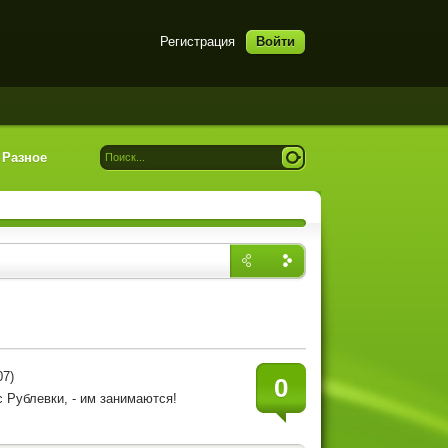
Регистрация
Войти
Разное
Назад
Впере
д
0
с Рублевки, - им занимаются!