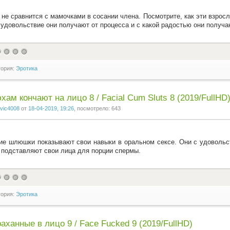
 не сравнится с мамочками в сосании члена. Посмотрите, как эти взро
 удовольствие они получают от процесса и с какой радостью они получ
гория:
Эротика
ам кончают на лицо 8 / Facial Cum Sluts 8 (2019/FullHD
vic4008
от
18-04-2019, 19:26
, посмотрело: 643
ие шлюшки показывают свои навыки в оральном сексе. Они с удовольс
 подставляют свои лица для порции спермы.
гория:
Эротика
аханные в лицо 9 / Face Fucked 9 (2019/FullHD)