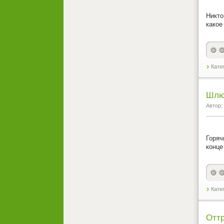
Никто
какое
Кате
Шлюх
Автор:
Горяч
конце
Кате
Оттр