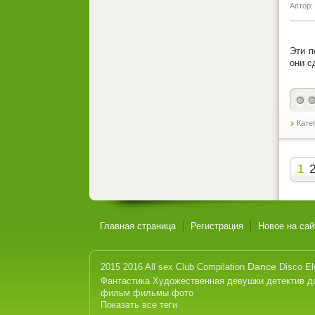
Автор:
Эти п
они с
Кате
1
Главная страница
Регистрация
Новое на сай
Dance
2015
2016
All sex
Club
Compilation
Disco
El
Фантастика
Художественная
девушки
детектив
д
фильм
фильмы
фото
Показать все теги