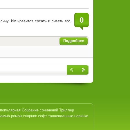
0
ину. Им нравится сосать и лизать его,
Подробнее
Назад
Впере
д
-популярная
Собрание сочинений
Триллер
рамма
роман
сборник
софт
танцевальные новинки