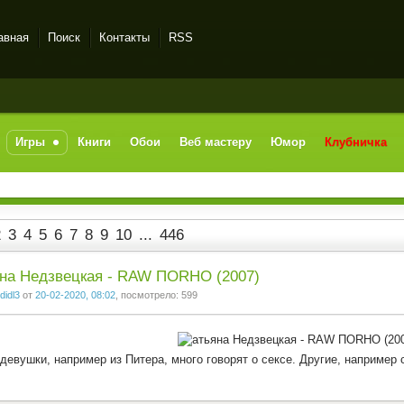
авная
Поиск
Контакты
RSS
Игры
Книги
Обои
Веб мастеру
Юмор
Клубничка
2
3
4
5
6
7
8
9
10
...
446
на Недзвецкая - RAW ПОRНО (2007)
didl3
от
20-02-2020, 08:02
, посмотрело: 599
девушки, например из Питера, много говорят о сексе. Другие, например 