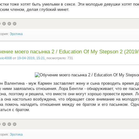
стки тоже хотят быть умелыми в сексе. Эти молодые девушки хотят по
ским членом, делая глубокий минет.
гория:
Эротика
ение моего пасынка 2 / Education Of My Stepson 2 (2019/
vic4008
от
19-04-2019, 15:21
, посмотрело: 731
н Валентина - муж Кармен заставляет жену и сына проводить время дру
 ними завязались отношения. Лора Бентли - обнаруживает, что ее пасы
 она, поэтому и решила, что вместе они могут хорошо провести время. 
 а она настолько возбуждена, что обращает свое внимание на молодого
а помочь наладить отношения между ее братом и его пасынком. Одна
аться с братом.
гория:
Эротика