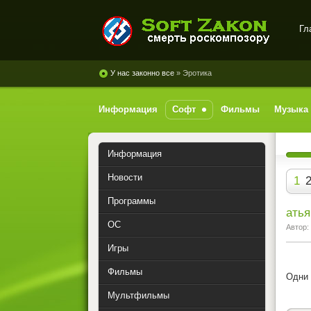
Гл
SoftZakon - скачать софт,
игры, музыку с
У нас законно все
» Эротика
файлообменников
бесплатно
Информация
Софт
Фильмы
Музыка
Информация
Новости
1
Программы
атья
ОС
Автор:
Игры
Фильмы
Одни 
Мультфильмы