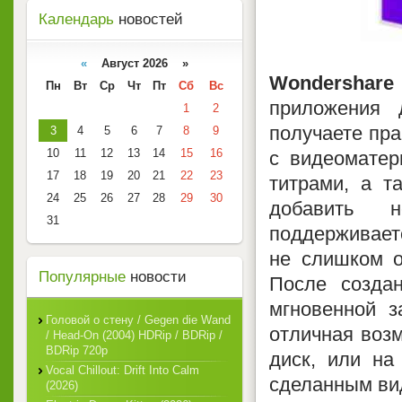
Календарь
новостей
«
Август 2026 »
Wondershare
Пн
Вт
Ср
Чт
Пт
Сб
Вс
приложения 
1
2
получаете пр
3
4
5
6
7
8
9
10
11
12
13
14
15
16
с видеомате
17
18
19
20
21
22
23
титрами, а 
24
25
26
27
28
29
30
добавить н
31
поддерживаетс
не слишком о
Популярные
новости
После создан
мгновенной з
Головой о стену / Gegen die Wand
отличная возм
/ Head-On (2004) HDRip / BDRip /
BDRip 720p
диск, или на
Vocal Chillout: Drift Into Calm
сделанным вид
(2026)