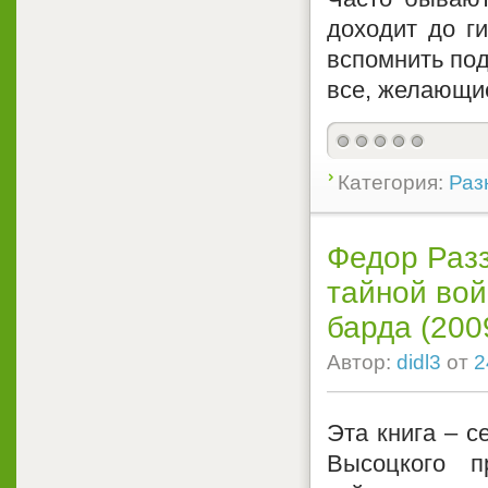
доходит до г
вспомнить под
все, желающие
Категория:
Раз
Федор Разз
тайной вой
барда (200
Автор:
didl3
от
2
Эта книга – 
Высоцкого п