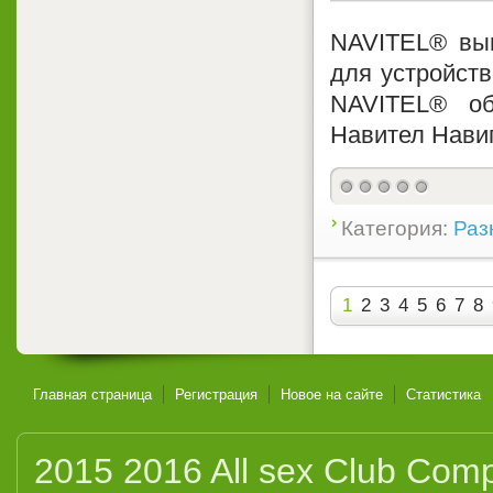
NAVITEL® вып
для устройств
NAVITEL® об
Навител Навиг
Категория:
Раз
1
2
3
4
5
6
7
8
Главная страница
Регистрация
Новое на сайте
Статистика
2015
2016
All sex
Club
Compi