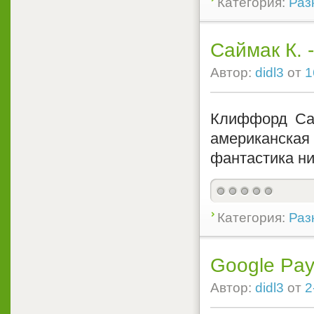
Категория:
Раз
Саймак К. 
Автор:
didl3
от
1
Клиффорд Сай
американская
фантастика ни
Категория:
Раз
Google Pay
Автор:
didl3
от
2