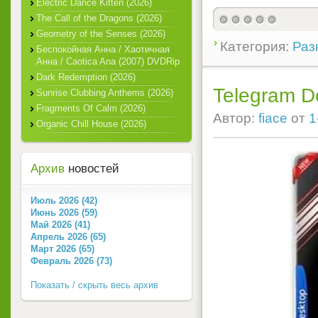
Electric Dance Kitten (2026)
The Call of the Dragons (2026)
Geometry of the Senses (2026)
Категория:
Раз
Беспокойная Анна / Хаотичная
Анна / Caotica Ana (2007) DVDRip
Dark Redemption (2026)
Telegram De
Sunrise Clubbing Anthems (2026)
Fragments Of Calm (2026)
Автор:
fiace
от
1
Organic Chill House (2026)
Архив
новостей
Июль 2026 (42)
Июнь 2026 (59)
Май 2026 (41)
Апрель 2026 (65)
Март 2026 (65)
Февраль 2026 (73)
Показать / скрыть весь архив