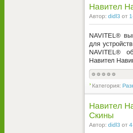
Навител На
Автор:
didl3
от
1
NAVITEL® вып
для устройств
NAVITEL® об
Навител Навиг
Категория:
Раз
Навител Нав
Скины
Автор:
didl3
от
4