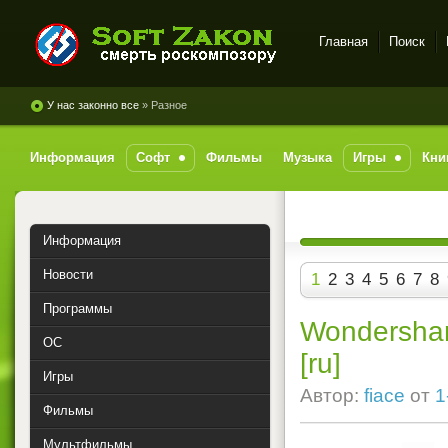
Главная
Поиск
SoftZakon - скачать софт,
игры, музыку с
У нас законно все
» Разное
файлообменников
бесплатно
Информация
Софт
Фильмы
Музыка
Игры
Кни
Информация
Новости
1
2
3
4
5
6
7
8
Программы
Wondershare
ОС
[ru]
Игры
Автор:
fiace
от
1
Фильмы
Мультфильмы