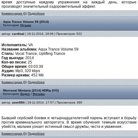
время доступные каждому упражнения на каждый день, которые
производят значительный оздоровительный эффект.
Комментарии (0)
Подробнее
Aqua Trance Volume 59 (2014)
Категория:
Музыка
автор:
cardinal
| 19-11-2014, 19:06 | Просмотров: 522
Исполнитель:
VA
Название альбома:
Aqua Trance Volume 59
Стиль:
Vocal Trance, Uplifting Trance
Год выхода:
2014
Кол-во песен:
25
Общее время:
03:03:39
Аудио:
Mp3, 320 kbps
Размер архива:
452 Mb
Комментарии (0)
Подробнее
Монтана/ Montana (2014) HDRip [VO]
Категория:
Видео
/
Фильмы
автор:
azon584
| 19-11-2014, 17:57 | Просмотров: 490
Бывший сербский боевик и четырнадцатилетний парень вступают в борьбу
против криминального авторитета. В время обучения темным искусствам
убийств, мальчик узнает истинный смысл дружбы, чести и уважения.
Комментарии (0)
Подробнее