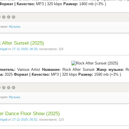
Формат | Качество:
MP3 | 320 kbps
Размер:
1460 mb (+3% )
гория:
Музыка
 After Sunset (2025)
trigall
от
27-11-2025, 06:30
, посмотрело: 118
лнитель:
Various Artist
Название:
Rock After Sunset
Жанр музыки:
Ro
а:
2025
Формат | Качество:
MP3 | 320 kbps
Размер:
1590 mb (+3% )
гория:
Музыка
er Dance Floor Show (2025)
trigall
от
27-11-2025, 05:52
, посмотрело: 123