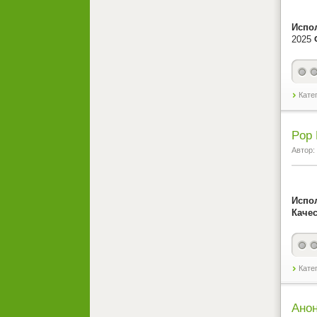
Испо
2025
Кате
Pop 
Автор:
Испо
Качес
Кате
Анон