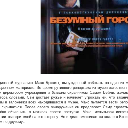
иозный журналист Макс Брэкетт, вынужденный работать на один из м
ционном материале. Во время рутинного репортажа из музея естествен
у директором учреждения и бывшим охранником Сэмом Бэйли, желаю
тора словами, Сэм достаёт ружьё и начинает угрожать ей, что закан
ем в заложники всех находившихся в музее. Макс пытается вести репо
 скрываться. После своего обнаружения он предлагает Сэму сделать
бно объяснить о мотивах своего поступка. Макс, испытывая искре
тии телезрителей на его сторону. Но в дело вмешивается коллега Брэ
м по-другому…