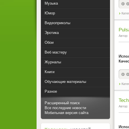
Музыка
Юмор
Кате
Видеоприколы
Puls
Эротика
Автор:
Обои
Веб мастеру
Испо
Качес
Журналы
Книги
Обучающие материалы
Кате
Разное
Tech
Расширенный поиск
Автор:
Все последние новости
Мобильная версия сайта
Испо