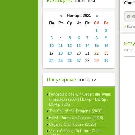
Календарь
новостей
Compi
«
Ноябрь 2025
»
Пн
Вт
Ср
Чт
Пт
Сб
Вс
Кате
1
2
3
4
5
6
7
8
9
Безу
10
11
12
13
14
15
16
Автор:
17
18
19
20
21
22
23
24
25
26
27
28
29
30
Популярные
новости
Головой о стену / Gegen die Wand
/ Head-On (2004) HDRip / BDRip /
BDRip 720p
The Call of the Dragons (2026)
EDM: Pump Up Dances (2026)
Organic Chill House (2026)
Vocal Chillout: Drift Into Calm