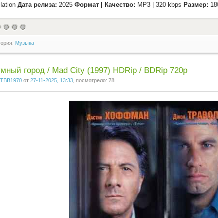
lation
Дата релиза:
2025
Формат | Качество:
MP3 | 320 kbps
Размер:
18
гория:
Музыка
мный город / Mad City (1997) HDRip / BDRip 720p
TBB1970
от
27-11-2025, 13:33
, посмотрело: 78