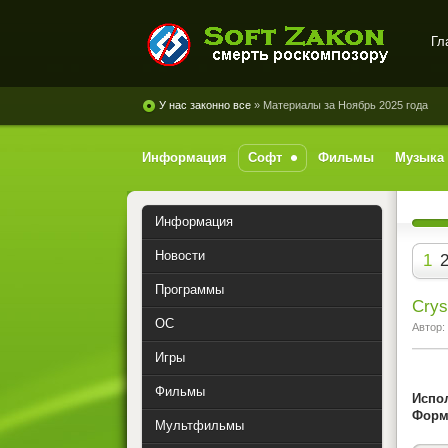
Гл
SoftZakon - скачать софт,
игры, музыку с
У нас законно все
» Материалы за Ноябрь 2025 года
файлообменников
бесплатно
Информация
Софт
Фильмы
Музыка
Информация
Новости
1
Программы
Crys
ОС
Автор:
Игры
Фильмы
Испо
Форма
Мультфильмы