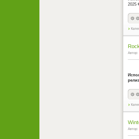
2025
Кате
Rock
Автор:
Испо
релиз
Кате
Wint
Автор: