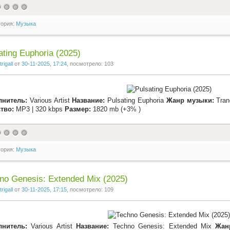
гория:
Музыка
ating Euphoria (2025)
trigall
от
30-11-2025, 17:24
, посмотрело: 103
лнитель:
Various Artist
Название:
Pulsating Euphoria
Жанр музыки:
Tran
тво:
MP3 | 320 kbps
Размер:
1820 mb (+3% )
гория:
Музыка
no Genesis: Extended Mix (2025)
trigall
от
30-11-2025, 17:15
, посмотрело: 109
лнитель:
Various Artist
Название:
Techno Genesis: Extended Mix
Жан