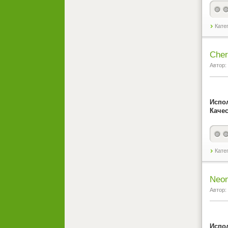
Кате
Cher
Автор:
Испо
Качес
Кате
Neon
Автор:
Испо