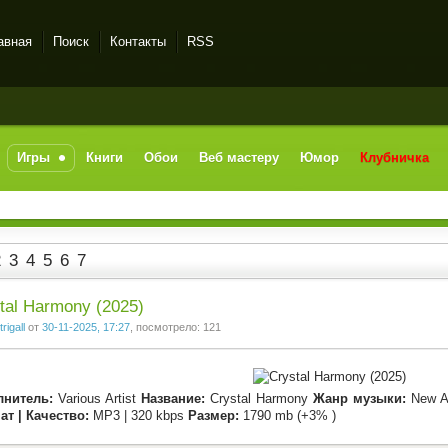
авная
Поиск
Контакты
RSS
Игры
Книги
Обои
Веб мастеру
Юмор
Клубничка
2
3
4
5
6
7
tal Harmony (2025)
trigall
от
30-11-2025, 17:27
, посмотрело: 121
лнитель:
Various Artist
Название:
Crystal Harmony
Жанр музыки:
New Ag
т | Качество:
MP3 | 320 kbps
Размер:
1790 mb (+3% )