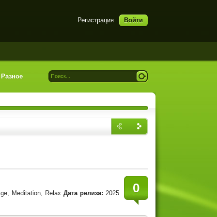
Регистрация
Войти
Разное
Назад
Впере
д
0
e, Meditation, Relax
Дата релиза:
2025