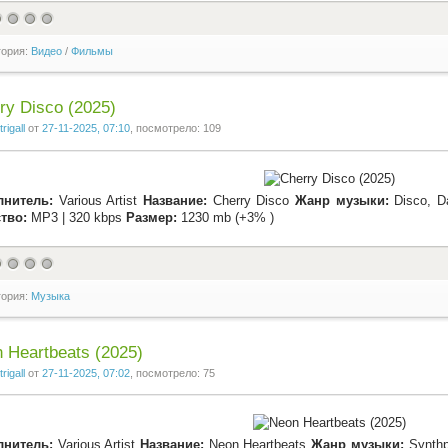
гория:
Видео
/
Фильмы
ry Disco (2025)
trigall
от
27-11-2025, 07:10
, посмотрело: 109
лнитель:
Various Artist
Название:
Cherry Disco
Жанр музыки:
Disco, D
тво:
MP3 | 320 kbps
Размер:
1230 mb (+3% )
гория:
Музыка
 Heartbeats (2025)
trigall
от
27-11-2025, 07:02
, посмотрело: 75
лнитель:
Various Artist
Название:
Neon Heartbeats
Жанр музыки:
Synthp