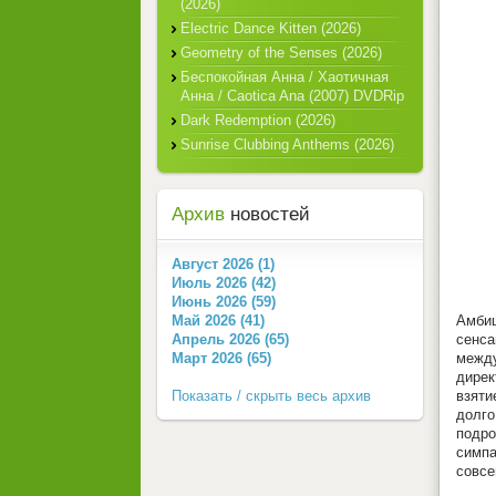
(2026)
Electric Dance Kitten (2026)
Geometry of the Senses (2026)
Беспокойная Анна / Хаотичная
Анна / Caotica Ana (2007) DVDRip
Dark Redemption (2026)
Sunrise Clubbing Anthems (2026)
Архив
новостей
Август 2026 (1)
Июль 2026 (42)
Июнь 2026 (59)
Амбиц
Май 2026 (41)
сенса
Апрель 2026 (65)
межд
Март 2026 (65)
дирек
взяти
Показать / скрыть весь архив
долго
подро
симпа
совсе