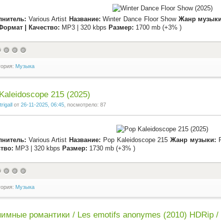
лнитель:
Various Artist
Название:
Winter Dance Floor Show
Жанр музыки
Формат | Качество:
MP3 | 320 kbps
Размер:
1700 mb (+3% )
гория:
Музыка
Kaleidoscope 215 (2025)
trigall
от
26-11-2025, 06:45
, посмотрело: 87
лнитель:
Various Artist
Название:
Pop Kaleidoscope 215
Жанр музыки:
P
тво:
MP3 | 320 kbps
Размер:
1730 mb (+3% )
гория:
Музыка
имные романтики / Les emotifs anonymes (2010) HDRip /