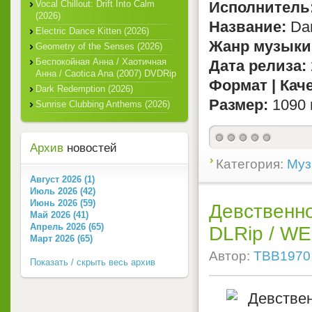
Vocal Chillout: Drift Into Calm
Исполнитель
(2026)
Название:
Dan
Electric Dance Kitten (2026)
Жанр музыки
Geometry of the Senses (2026)
Беспокойная Анна / Хаотичная
Дата релиза:
Анна / Caotica Ana (2007) DVDRip
Формат | Кач
Dark Redemption (2026)
Размер:
1090 
Sunrise Clubbing Anthems (2026)
Архив
новостей
Категория:
Муз
Август 2026 (1)
Июль 2026 (42)
Июнь 2026 (59)
Девственно
Май 2026 (41)
Апрель 2026 (65)
DLRip / WE
Март 2026 (65)
Автор:
TBB1970
Показать / скрыть весь архив