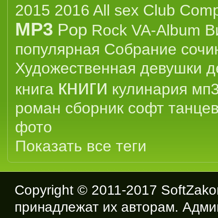
2015
2016
All sex
Club
Compi
MP3
Pop
Rock
VA-Album
В
популярная
Собрание сочи
Художественная
девушки
д
книги
книга
кулинария
мп
роман
сборник
софт
танце
фото
Показать все теги
Copyright © 2011-2017
SoftZako
принадлежат их авторам. Адми