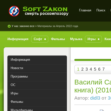
Главная
Поиск
SoftZakon - скачать софт,
игры, музыку с
У нас законно все
» Материалы за Апрель 2022 года
файлообменников
бесплатно
Информация
Софт
Фильмы
Музыка
Игры
Кни
Информация
Новости
1
2
3
4
5
6
7
Программы
Василий Са
ОС
книга) (201
Игры
Автор:
didl3
от
3
Фильмы
Мультфильмы