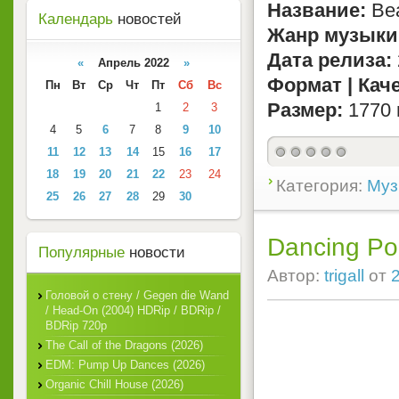
Название:
Bea
Календарь
новостей
Жанр музыки
Дата релиза:
«
Апрель 2022
»
Формат | Кач
Пн
Вт
Ср
Чт
Пт
Сб
Вс
Размер:
1770 
1
2
3
4
5
6
7
8
9
10
11
12
13
14
15
16
17
18
19
20
21
22
23
24
Категория:
Муз
25
26
27
28
29
30
Dancing Po
Популярные
новости
Автор:
trigall
от
Головой о стену / Gegen die Wand
/ Head-On (2004) HDRip / BDRip /
BDRip 720p
The Call of the Dragons (2026)
EDM: Pump Up Dances (2026)
Organic Chill House (2026)