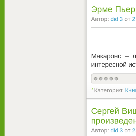
Эрме Пьер 
Автор:
didl3
от
2
Макаронс – л
интересной ис
Категория:
Кни
Сергей Виш
произведен
Автор:
didl3
от
2