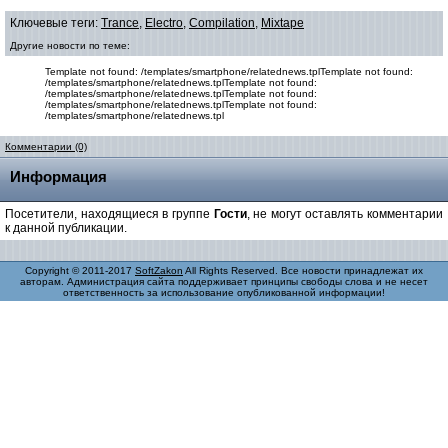
Ключевые теги:
Trance
,
Electro
,
Compilation
,
Mixtape
Другие новости по теме:
Template not found: /templates/smartphone/relatednews.tplTemplate not found:
/templates/smartphone/relatednews.tplTemplate not found:
/templates/smartphone/relatednews.tplTemplate not found:
/templates/smartphone/relatednews.tplTemplate not found:
/templates/smartphone/relatednews.tpl
Комментарии (0)
Информация
Посетители, находящиеся в группе
Гости
, не могут оставлять комментарии
к данной публикации.
Copyright © 2011-2017
SoftZakon
All Rights Reserved. Все новости принадлежат их
авторам. Администрация сайта поддерживает принципы свободы слова и не несет
ответственность за использование опубликованной информации!