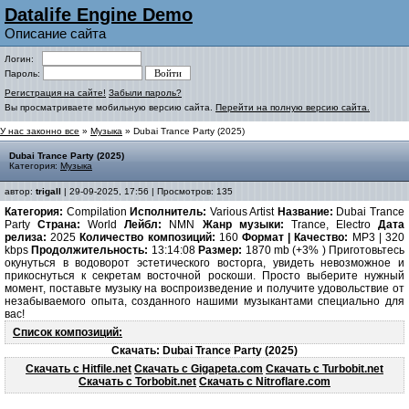
Datalife Engine Demo
Описание сайта
Логин:
Пароль:
Регистрация на сайте!
Забыли пароль?
Вы просматриваете мобильную версию сайта.
Перейти на полную версию сайта.
У нас законно все
»
Музыка
» Dubai Trance Party (2025)
Dubai Trance Party (2025)
Категория:
Музыка
автор:
trigall
| 29-09-2025, 17:56 | Просмотров: 135
Категория:
Compilation
Исполнитель:
Various Artist
Название:
Dubai Trance
Party
Страна:
World
Лейбл:
NMN
Жанр музыки:
Trance, Electro
Дата
релиза:
2025
Количество композиций:
160
Формат | Качество:
MP3 | 320
kbps
Продолжительность:
13:14:08
Размер:
1870 mb (+3% ) Приготовьтесь
окунуться в водоворот эстетического восторга, увидеть невозможное и
прикоснуться к секретам восточной роскоши. Просто выберите нужный
момент, поставьте музыку на воспроизведение и получите удовольствие от
незабываемого опыта, созданного нашими музыкантами специально для
вас!
Список композиций:
Скачать: Dubai Trance Party (2025)
Скачать с Hitfile.net
Скачать с Gigapeta.com
Скачать с Turbobit.net
Скачать с Torbobit.net
Скачать с Nitroflare.com