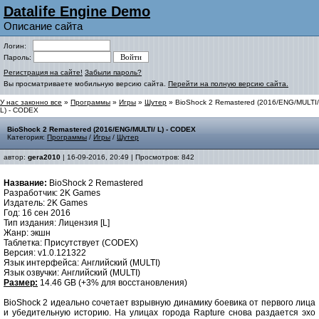
Datalife Engine Demo
Описание сайта
Логин:
Пароль:
Регистрация на сайте!
Забыли пароль?
Вы просматриваете мобильную версию сайта.
Перейти на полную версию сайта.
У нас законно все
»
Программы
»
Игры
»
Шутер
» BioShock 2 Remastered (2016/ENG/MULTI/
L) - CODEX
BioShock 2 Remastered (2016/ENG/MULTI/ L) - CODEX
Категория:
Программы
/
Игры
/
Шутер
автор:
gera2010
| 16-09-2016, 20:49 | Просмотров: 842
Название:
BioShock 2 Remastered
Разработчик: 2K Games
Издатель: 2K Games
Год: 16 сен 2016
Тип издания: Лицензия [L]
Жанр: экшн
Таблетка: Присутствует (CODEX)
Версия: v1.0.121322
Язык интерфейса: Английский (MULTI)
Язык озвучки: Английский (MULTI)
Размер:
14.46 GB (+3% для восстановления)
BioShock 2 идеально сочетает взрывную динамику боевика от первого лица
и убедительную историю. На улицах города Rapture снова раздается эхо