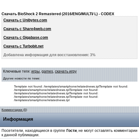
Скачать BioShock 2 Remastered (2016/ENG/MULTI/ L) - CODEX
Скачать с Unibytes.com
Скачать с Share4web.com
Скачать с Gigabase.com
Скачать с Turbobit.net
Добавлена информация для восстановления: 3%
Ключевые теги:
игры
,
games
,
скачать игру
Другие новости по теме:
Template not found: /templates/smartphone/relatednews.tplTemplate not found:
/templates/smartphone/relatednews.tplTemplate not found:
/templates/smartphone/relatednews.tplTemplate not found:
/templates/smartphone/relatednews.tplTemplate not found:
/templates/smartphone/relatednews.tpl
Комментарии (0)
Информация
Посетители, находящиеся в группе
Гости
, не могут оставлять комментарии
к данной публикации.