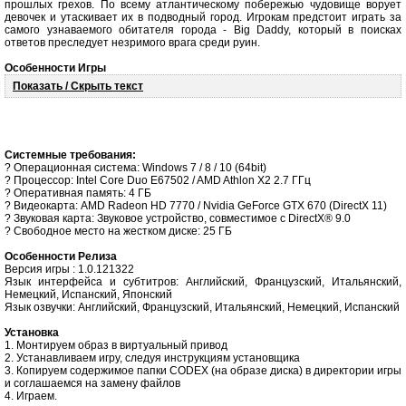
прошлых грехов. По всему атлантическому побережью чудовище ворует
девочек и утаскивает их в подводный город. Игрокам предстоит играть за
самого узнаваемого обитателя города - Big Daddy, который в поисках
ответов преследует незримого врага среди руин.
Особенности Игры
Показать / Скрыть текст
Системные требования:
? Операционная система: Windows 7 / 8 / 10 (64bit)
? Процессор: Intel Core Duo E67502 / AMD Athlon X2 2.7 ГГц
? Оперативная память: 4 ГБ
? Видеокарта: AMD Radeon HD 7770 / Nvidia GeForce GTX 670 (DirectX 11)
? Звуковая карта: Звуковое устройство, совместимое с DirectX® 9.0
? Свободное место на жестком диске: 25 ГБ
Особенности Релиза
Версия игры : 1.0.121322
Язык интерфейса и субтитров: Английский, Французский, Итальянский,
Немецкий, Испанский, Японский
Язык озвучки: Английский, Французский, Итальянский, Немецкий, Испанский
Установка
1. Монтируем образ в виртуальный привод
2. Устанавливаем игру, следуя инструкциям установщика
3. Копируем содержимое папки CODEX (на образе диска) в директории игры
и соглашаемся на замену файлов
4. Играем.