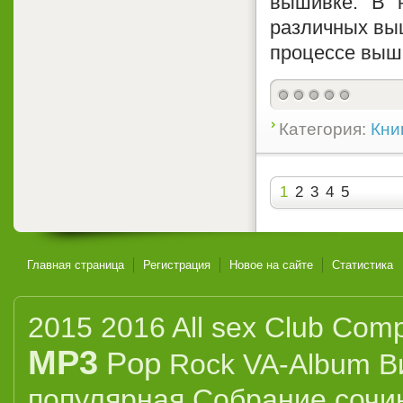
вышивке. В н
различных вы
процессе выш
Категория:
Кни
1
2
3
4
5
Главная страница
Регистрация
Новое на сайте
Статистика
2015
2016
All sex
Club
Compi
MP3
Pop
Rock
VA-Album
В
популярная
Собрание сочи