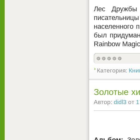
Лес Дружбы 
писательниц
населенного 
был придуман
Rainbow Magic
Категория:
Кни
Золотые хи
Автор:
didl3
от
1
Альбом:
Зол