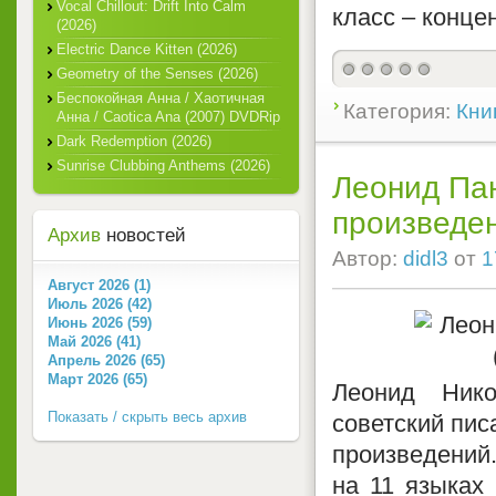
Vocal Chillout: Drift Into Calm
класс – конце
(2026)
Electric Dance Kitten (2026)
Geometry of the Senses (2026)
Беспокойная Анна / Хаотичная
Категория:
Кни
Анна / Caotica Ana (2007) DVDRip
Dark Redemption (2026)
Sunrise Clubbing Anthems (2026)
Леонид Пан
произведен
Архив
новостей
Автор:
didl3
от
1
Август 2026 (1)
Июль 2026 (42)
Июнь 2026 (59)
Май 2026 (41)
Апрель 2026 (65)
Март 2026 (65)
Леонид Нико
Показать / скрыть весь архив
советский пис
произведений.
на 11 языках 