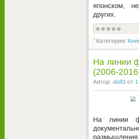
японском, н
других.
Категория:
Кни
На линии ф
(2006-2016
Автор:
didl3
от
1
На линии ф
документальн
размышления