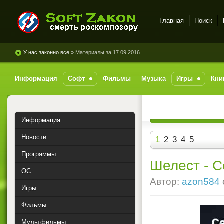
Главная
Поиск
SoftZakon - скачать софт,
игры, музыку с
У нас законно все
» Материалы за 17.09.2016
файлообменников
бесплатно
Информация
Софт
Фильмы
Музыка
Игры
Кни
Информация
Новости
1
2
3
4
5
Программы
Шелест - С
ОС
Автор:
azon584
Игры
Фильмы
Мультфильмы