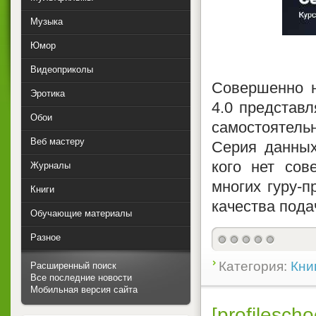
Музыка
Юмор
Видеоприколы
Совершенно н
Эротика
4.0 представ
Обои
самостоятель
Веб мастеру
Серия данных
кого нет сов
Журналы
многих гуру-п
Книги
качества под
Обучающие материалы
Разное
Категория:
Кни
Расширенный поиск
Все последние новости
Мобильная версия сайта
[profilesc