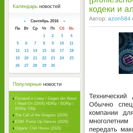
Календарь
новостей
кодеки и а
Автор:
azon584
«
Сентябрь 2016
»
Пн
Вт
Ср
Чт
Пт
Сб
Вс
1
2
3
4
5
6
7
8
9
10
11
12
13
14
15
16
17
18
19
20
21
22
23
24
25
26
27
28
29
30
Популярные
новости
Технический 
Головой о стену / Gegen die Wand
Обычно спец
/ Head-On (2004) HDRip / BDRip /
BDRip 720p
компании дл
The Call of the Dragons (2026)
многолетним
EDM: Pump Up Dances (2026)
передать мак
Organic Chill House (2026)