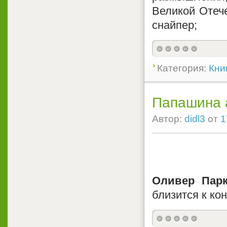
Великой Отеч
снайпер;
Категория:
Кни
Папашина а
Автор:
didl3
от
1
Оливер Парк
близится к кон